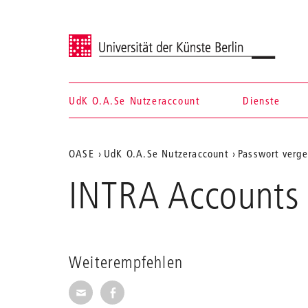
Universität der Künste Berlin
UdK O.A.Se Nutzeraccount
Dienste
Navigation &
Aktuelle
OASE
UdK O.A.Se Nutzeraccount
Passwort verg
Suche
Position
INTRA Accounts
auf
der
Webseite
Weiterempfehlen
Seite per E-Mail weiterempfehlen
Seite auf Facebook weiterempfehl