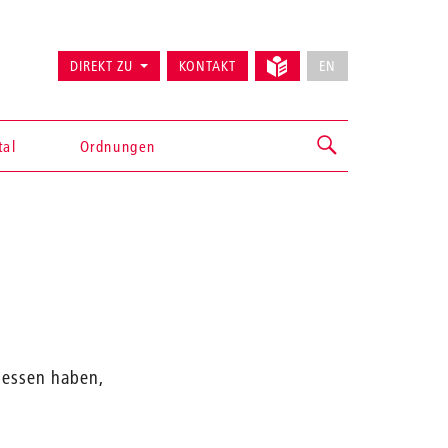
DIREKT ZU
KONTAKT
EN
tal
Ordnungen
gessen haben,