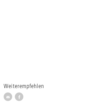
Weiterempfehlen
Seite per E-Mail weiterempfehlen
Seite auf Facebook weiterempfehlen