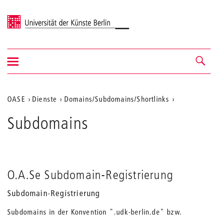
Universität der Künste Berlin
Navigation
Navigation &
ein-/ausblenden
Suche
Aktuelle
OASE
Dienste
Domains/Subdomains/Shortlinks
Position
Subdomains
auf
der
Webseite
O.A.Se Subdomain-Registrierung
Subdomain-Registrierung
Subdomains in der Konvention "
.udk-berlin.de" bzw.