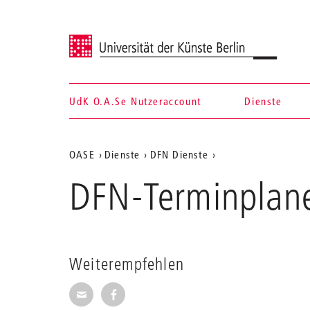
Universität der Künste Berlin
UdK O.A.Se Nutzeraccount
Dienste
Navigation &
Aktuelle
OASE
Dienste
DFN Dienste
Suche
Position
DFN-Terminplan
auf
der
Webseite
Weiterempfehlen
Seite per E-Mail weiterempfehlen
Seite auf Facebook weiterempfehl