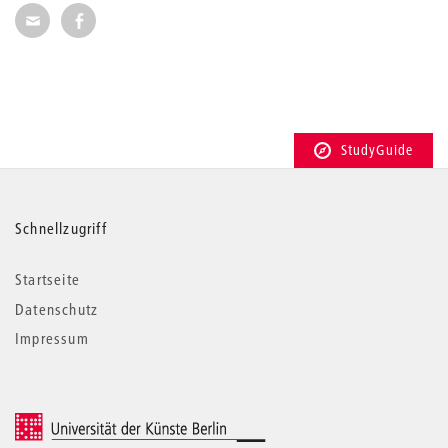
Seite per E-Mail weiterempfehlen
Seite auf Facebook weiterempfehlen
StudyGuide
Weitere
Schnellzugriff
Informationen
Startseite
Datenschutz
Impressum
© 2026 Universität der Künste Berlin