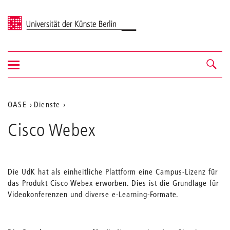
Universität der Künste Berlin
Navigation
Navigation &
ein-/ausblenden
Suche
Aktuelle
OASE
Dienste
Position
Cisco Webex
auf
der
Webseite
Die UdK hat als einheitliche Plattform eine Campus-Lizenz für
das Produkt Cisco Webex erworben. Dies ist die Grundlage für
Videokonferenzen und diverse e-Learning-Formate.